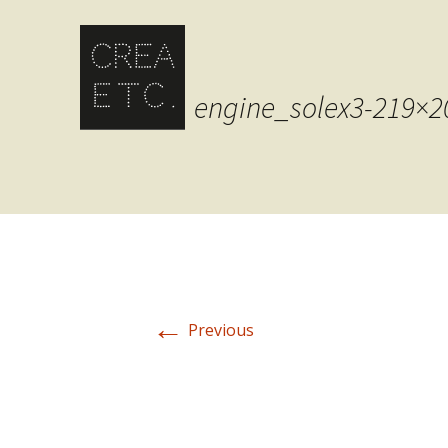
engine_solex3-219×2
←
Previous