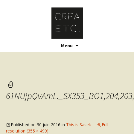
Skip
Menu
to
content
61NUjpQvAmL._SX353_BO1,204,203
Published on
30 juin 2016
in
This is Sasek
Full
resolution (355 × 499)