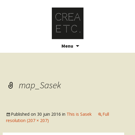
Skip
Menu
to
content
map_Sasek
Published on
30 juin 2016
in
This is Sasek
Full
resolution (207 × 207)