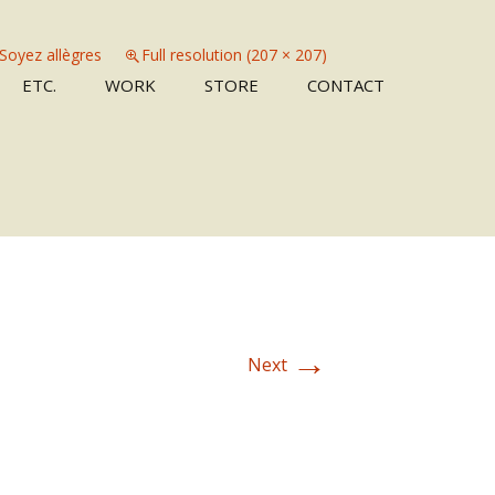
Soyez allègres
Full resolution (207 × 207)
Skip
ETC.
WORK
STORE
CONTACT
to
content
→
Next