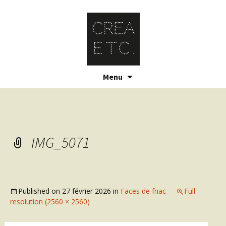
Skip
Menu
to
content
IMG_5071
Published on
27 février 2026
in
Faces de fnac
Full
resolution (2560 × 2560)