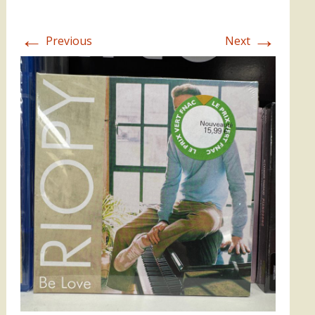
←
→
Previous
Next