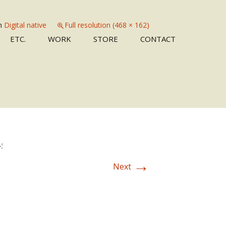
n
Digital native
Full resolution (468 × 162)
Skip
ETC.
WORK
STORE
CONTACT
to
content
→
Next