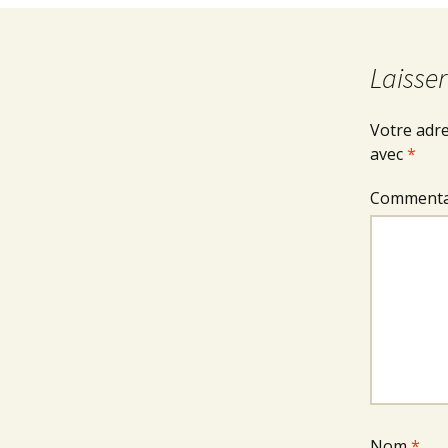
Laisse
Votre adre
avec
*
Commenta
Nom
*