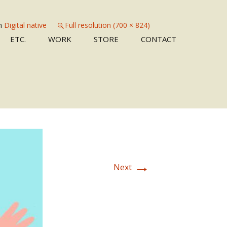
n
Digital native
Full resolution (700 × 824)
Skip
ETC.
WORK
STORE
CONTACT
to
content
→
Next