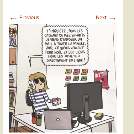
←
→
Previous
Next