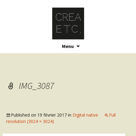
Skip
Menu
to
content
IMG_3087
Published on
19 février 2017
in
Digital native
Full
resolution (3024 × 3024)