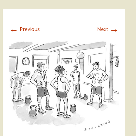
←
→
Previous
Next