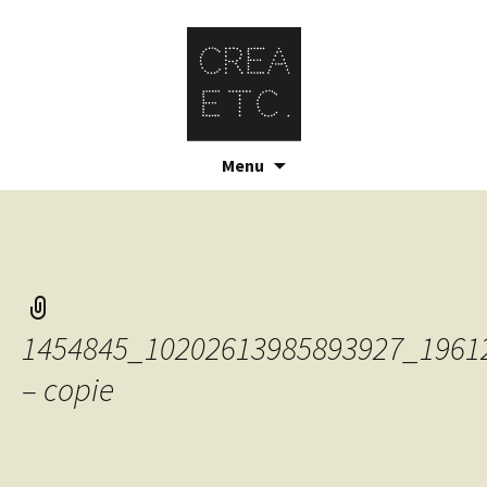
Skip
Menu
to
content
1454845_10202613985893927_1961
– copie