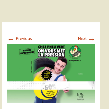
←
→
Previous
Next