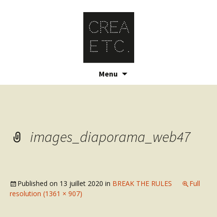
Skip
Menu
to
content
images_diaporama_web47
Published on
13 juillet 2020
in
BREAK THE RULES
Full
resolution (1361 × 907)