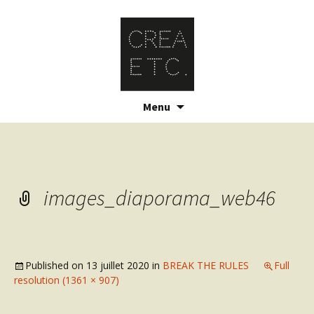
Skip
Menu
to
content
images_diaporama_web46
Published on
13 juillet 2020
in
BREAK THE RULES
Full
resolution (1361 × 907)