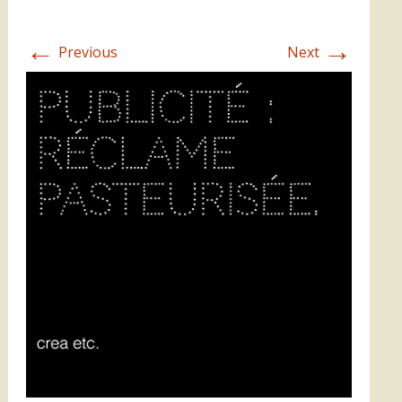
←
→
Previous
Next