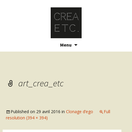
Skip
Menu
to
content
art_crea_etc
Published on
29 avril 2016
in
Clonage d’ego
Full
resolution (394 × 394)