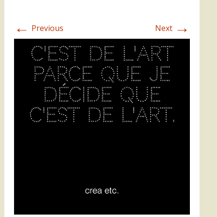
←
→
Previous
Next