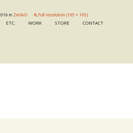
 2016
in
Zen&O
Full resolution (105 × 105)
Skip
ETC.
WORK
STORE
CONTACT
to
content