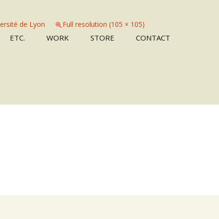
ersité de Lyon
Full resolution (105 × 105)
Skip
ETC.
WORK
STORE
CONTACT
to
content