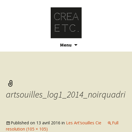
Skip
Menu
to
content
artsouilles_log1_2014_noirquadri
Published on
13 avril 2016
in
Les Art’souilles Cie
Full
resolution (105 × 105)