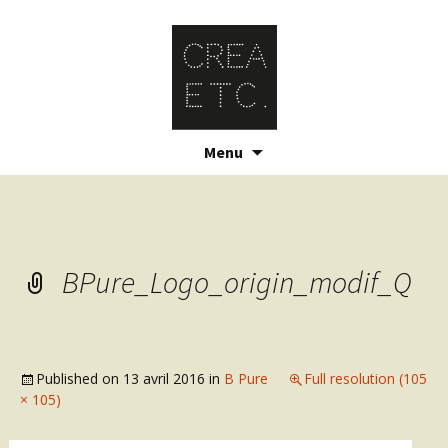
Skip
Menu
to
content
BPure_Logo_origin_modif_Q
Published on
13 avril 2016
in
B Pure
Full resolution (105
× 105)