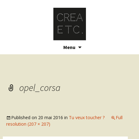
Skip
Menu
to
content
opel_corsa
Published on
20 mai 2016
in
Tu veux toucher ?
Full
resolution (207 × 207)