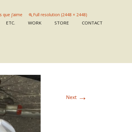
es que j’aime
Full resolution (2448 × 2448)
Skip
ETC.
WORK
STORE
CONTACT
to
content
→
Next