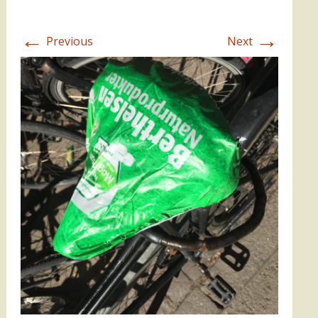
←
→
Previous
Next