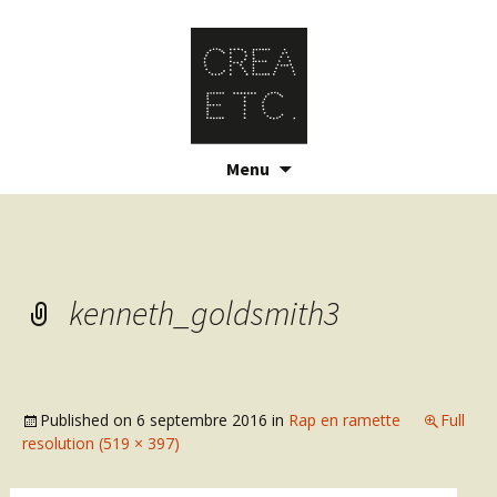
Skip
Menu
to
content
kenneth_goldsmith3
Published on
6 septembre 2016
in
Rap en ramette
Full
resolution (519 × 397)