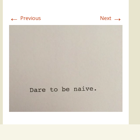
←
→
Previous
Next