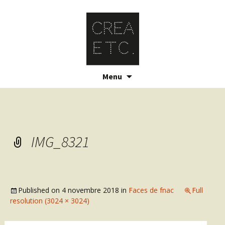
Skip
Menu
to
content
IMG_8321
Published on
4 novembre 2018
in
Faces de fnac
Full
resolution (3024 × 3024)