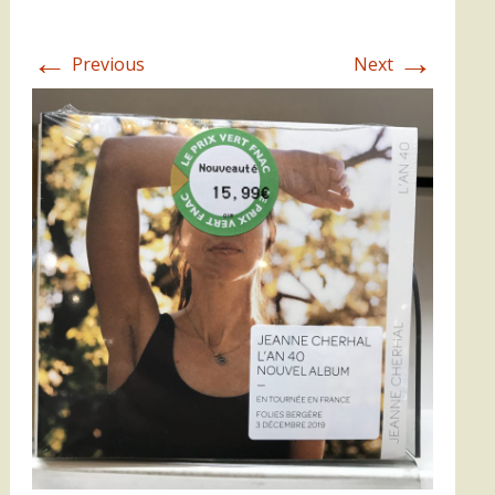
←
→
Previous
Next