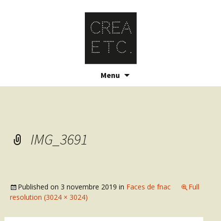
Skip
Menu
to
content
IMG_3691
Published on
3 novembre 2019
in
Faces de fnac
Full
resolution (3024 × 3024)