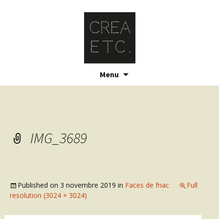
Skip
Menu
to
content
IMG_3689
Published on
3 novembre 2019
in
Faces de fnac
Full
resolution (3024 × 3024)