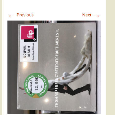
←
→
Previous
Next