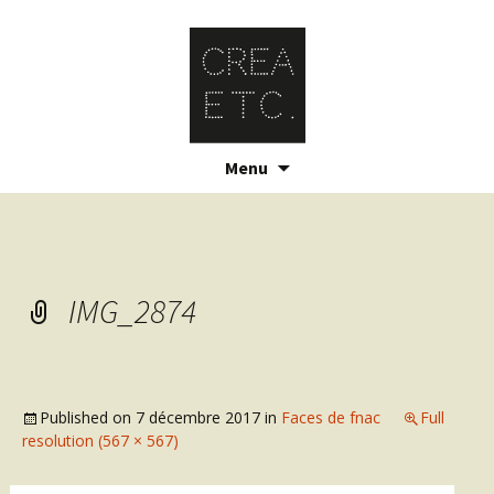
Skip
Menu
to
content
IMG_2874
Published on
7 décembre 2017
in
Faces de fnac
Full
resolution (567 × 567)