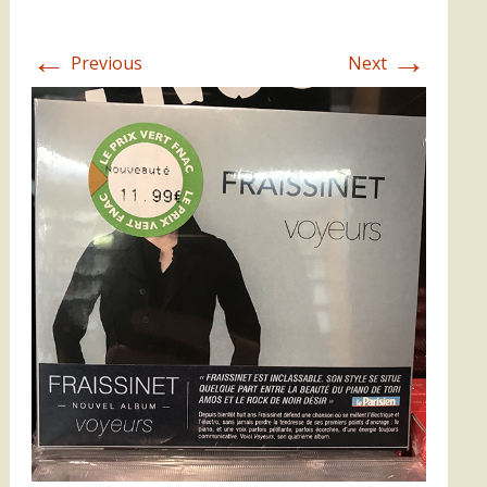
←
→
Previous
Next