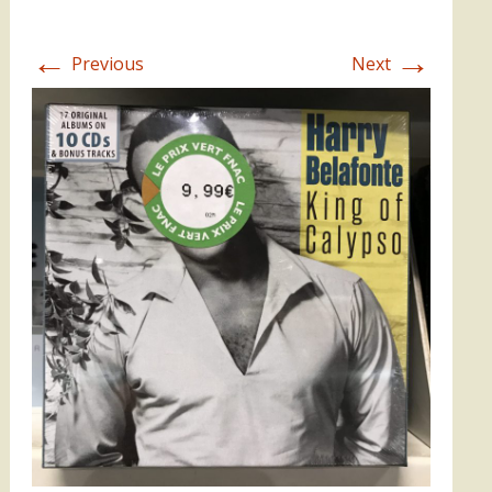
←
→
Previous
Next