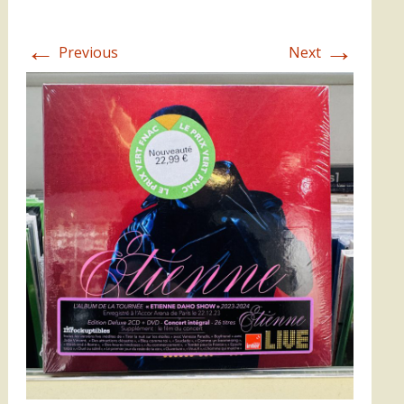
←
→
Previous
Next