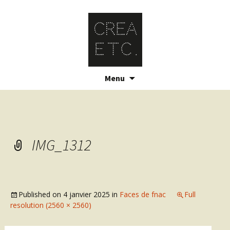
Skip
Menu
to
content
IMG_1312
Published on
4 janvier 2025
in
Faces de fnac
Full
resolution (2560 × 2560)