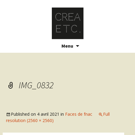
Skip
Menu
to
content
IMG_0832
Published on
4 avril 2021
in
Faces de fnac
Full
resolution (2560 × 2560)