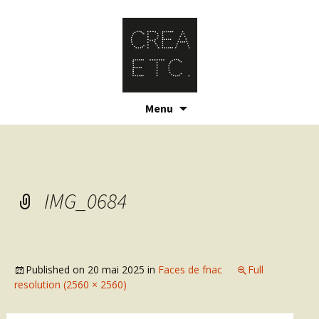
Skip
Menu
to
content
IMG_0684
Published on
20 mai 2025
in
Faces de fnac
Full
resolution (2560 × 2560)