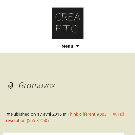
Skip
Menu
to
content
Gramovox
Published on
17 avril 2016
in
Think different #003
Full
resolution (555 × 450)