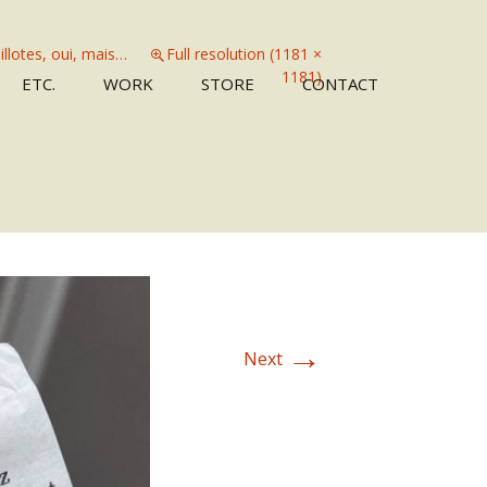
llotes, oui, mais…
Full resolution (1181 ×
Skip
1181)
ETC.
WORK
STORE
CONTACT
to
content
→
Next