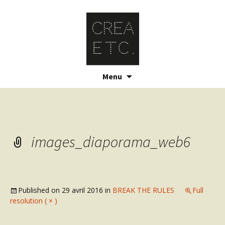
Skip
Menu
to
content
images_diaporama_web6
Published on
29 avril 2016
in
BREAK THE RULES
Full
resolution ( × )