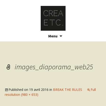
Skip
Menu
to
content
images_diaporama_web25
Published on
19 avril 2016
in
BREAK THE RULES
Full
resolution (980 × 653)