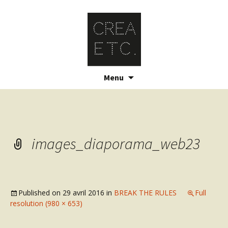
Skip
Menu
to
content
images_diaporama_web23
Published on
29 avril 2016
in
BREAK THE RULES
Full
resolution (980 × 653)