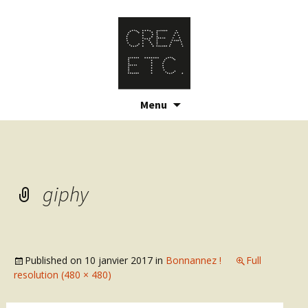
Skip
Menu
to
content
giphy
Published on
10 janvier 2017
in
Bonnannez !
Full
resolution (480 × 480)