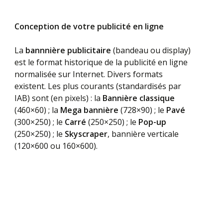
Conception de votre
publicité en ligne
La
bannnière publicitaire
(bandeau ou display)
est le format historique de la publicité en ligne
normalisée sur Internet. Divers formats
existent. Les plus courants (standardisés par
IAB) sont (en pixels) : la
Bannière classique
(460×60) ; la
Mega bannière
(728×90) ; le
Pavé
(300×250) ; le
Carré
(250×250) ; le
Pop-up
(250×250) ; le
Skyscraper
, bannière verticale
(120×600 ou 160×600).